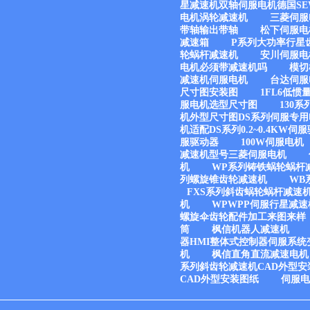
星减速机双轴伺服电机德国SE
电机涡轮减速机
三菱伺服
带轴输出带轴
松下伺服电
减速箱
P系列大功率行星
轮蜗杆减速机
安川伺服电
电机必须带减速机吗
模切
减速机伺服电机
台达伺服电
尺寸图安装图
1FL6低
服电机选型尺寸图
130
机外型尺寸图DS系列伺服专用电
机适配DS系列0.2~0.4KW伺
服驱动器
100W伺服电机
减速机型号三菱伺服电机
机
WP系列铸铁蜗轮蜗杆
列螺旋锥齿轮减速机
WB
FXS系列斜齿蜗轮蜗杆减速
机
WPWPP伺服行星减速
螺旋伞齿轮配件加工来图来样
筒
枫信机器人减速机
器HMI整体式控制器伺服系统
机
枫信直角直流减速电机
系列斜齿轮减速机CAD外型安
CAD外型安装图纸
伺服电